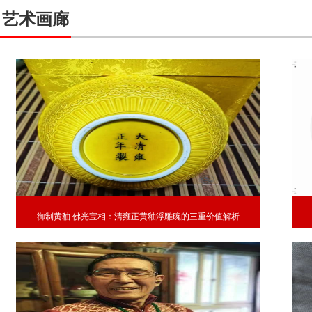
艺术画廊
御制黄釉 佛光宝相：清雍正黄釉浮雕碗的三重价值解析