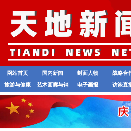
网站首页
国内新闻
封面人物
战略合
旅游与健康
艺术画廊与销
电子画报
访谈直
售