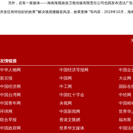
另外，还有一家媒体——海南海视旅游卫视传媒有限责任公司也因发布违法广告被重
并发症有特别好的效果”“解决颈肩腰腿老风湿，效果更棒 ”等内容，2018年10月
友情链接
中华人物网
中国经济导报网
中国企
新京报
中国网
大众网
中国经济网
中工网
国际在
中国台湾网
中国红十字会
中经网
中国青年网
央视网
中国精
环球网
中国新闻网
世界华
联合早报
香港文匯網
福布斯
中国政府网
世界华文媒体
中国法