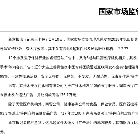
国家市场监
新京报讯（记者王卡拉）1月10日，国家市场监督管理总局发布2018年第四批典
违法宣传疗效、夸大疗效等，其中又有高达6起案件涉及民营医疗机构。 ? ? ??
12个涉及医疗保健行业的虚假违法广告中，又有6起与民营医疗机构相关，其发布
手术”等内容的广告；辽宁大连上善骨髓炎中医专科医院通过互联网发布含有“整理运用
99%、一次性彻底治愈、安全无损伤、无痛苦、不复发、无耐药性、无毒副作用”等
另有北京雍禾美度门诊部有限公司为推广雍禾植发品牌的医疗服务，编造医疗广告审
令停止发布违法广告，并处罚款高达176.7万元。
除了民营医疗机构外，商贸公司、健康咨询公司对食品、保健食品、医疗器械等违
93.3 %以上”等内容的保健食品广告、“17 年过100 万患者亲身验证”等内容的虚
新京报记者也注意到，这几起案件因违反《广告法》的地方较多，其罚款力度比较大，
元。