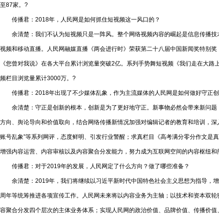
至87家。?
传播君：2018年，人民网是如何抓住短视频这一风口的？
余清楚：我们不认为短视频只是一阵风。整个网络视频内容的崛起是信息传播技术发
视频和移动直播。人民网融媒直播《两会进行时》荣获第二十八届中国新闻奖特别奖，是
《您曾对我说》在各大平台累计浏览量突破2亿。系列手势舞短视频《我们走在大路上》
频栏目浏览量累计3000万。?
传播君：2018年出现了不少媒体乱象，作为主流媒体的人民网是如何做好守正创
余清楚：守正是创新的根本，创新是为了更好地守正。新事物必然会带来新问题，搞
方向、舆论导向和价值取向，结合网络传播新情况加强对编辑记者的教育和培训，深入
账号乱象”等系列网评，态度鲜明、引发行业警醒；求真栏目《高考满分零分作文是
增强内容运营、内容审核以及内容聚合分发能力，努力成为互联网空间的内容枢纽和
传播君：对于2019年的发展，人民网定了什么方向？做了哪些准备？
余清楚：2019年，我们将继续以习近平新时代中国特色社会主义思想为指导，增强“
周年等统筹推进各项宣传工作。人民网未来将以内容业务为主轴；以技术和资本双轮
容聚合分发四个层次的主体业务体系；实现人民网的政治价值、品牌价值、传播价值