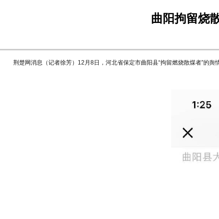
曲阳拘留烧散
荆楚网消息（记者徐芳）12月8日，河北省保定市曲阳县“拘留燃烧散煤者”的舆