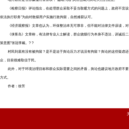
《检察日报》评论指出，在处理群众采取不妥当取暖方式的问题上，政府不宜设置
依法执行职务”为由对散煤用户实施行政拘留，自然难获认可。
《经济观察报》文章也认为，环保整治本无可厚非，但不能对法律文件误读，对于
《侠客岛》文章称，有法律专业人士解读，群众烧煤行为本身不违法，训诫后二次
策意图”张冠李戴。? ?
村民到底有没有被拘留？是不是迫于舆论压力才说没有拘留？舆论的这些疑虑还有
众，目前很难取信于民。
此外，对于环境治理目标和群众实际需要之间的矛盾，舆论也建议地方政府不要为
方式。
作者：徐芳