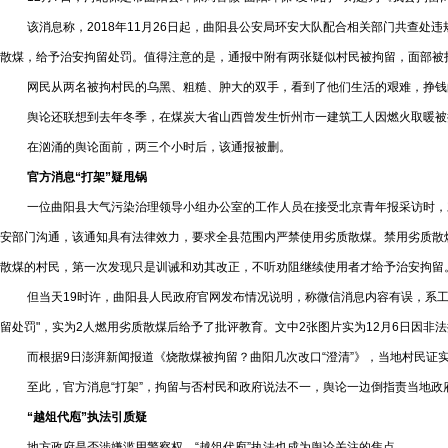
该消息称，2018年11月26日起，曲阳县公安局环安大队配合相关部门共查处违
散煤，给予治安拘留处罚。值得注意的是，通报中附有两张疑似村民被拘留，面部被
网民从两名被拘村民的乌黑、粗糙、肿大的双手，看到了他们生活的艰难，挣钱的
舆论还联想到去年冬季，在煤炭大省山西曾发生忻州市一建筑工人因燃火取暖被拘
在汹涌的舆论面前，两三个小时后，该通报被删。
官方消息“打架”疑甩锅
一位曲阳县大气污染治理领导小组办公室的工作人员在接受北京青年报采访时，对
安部门沟通，该通知具有法律效力，要求全县范围内严禁使用劣质散煤。禁用劣质散
散煤的村民，第一次发现只是训诫和劝其改正，不听劝阻继续使用者才给予治安拘留
但当天19时许，曲阳县人民政府官网发布情况说明，称微信消息内容有误，系工作
留处罚"，实为2人燃用劣质散煤后给予了批评教育。文中2张图片实为12月6日因非
而根据9日澎湃新闻报道《烧散煤被拘留？曲阳几次改口“澄清”》，当地村民证实
至此，官方消息“打架”，拘留与否村民和政府说法不一，舆论一边倒指责当地政府“
“越俎代庖”执法引质疑
地方政府是否涉嫌滥用警察权，“越俎代庖”执法也成为舆论关注的焦点。