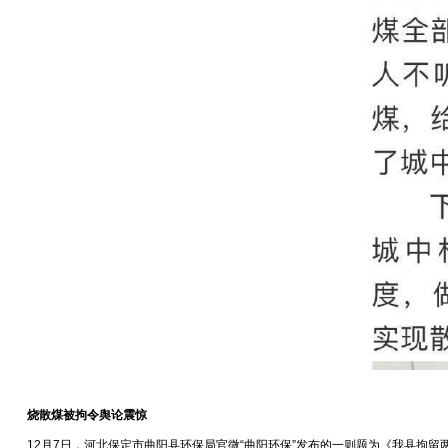
烧散煤被拘令舆论震惊
12月7日，河北保定市曲阳县环保局官微“曲阳环保”发布的一则题为《我县拘留