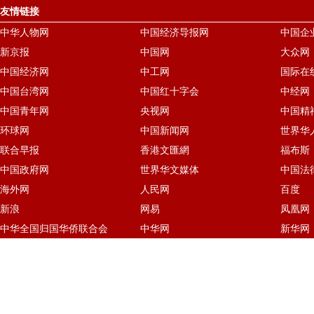
友情链接
中华人物网
中国经济导报网
中国企
新京报
中国网
大众网
中国经济网
中工网
国际在
中国台湾网
中国红十字会
中经网
中国青年网
央视网
中国精
环球网
中国新闻网
世界华
联合早报
香港文匯網
福布斯
中国政府网
世界华文媒体
中国法
海外网
人民网
百度
新浪
网易
凤凰网
中华全国归国华侨联合会
中华网
新华网